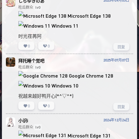
2025年09月03日
しらゆきのあ
吃瓜群众
lv0
Microsoft Edge 138
Windows 11
时光荏苒阿
0
0
回复
2025年07月07日
拜托睡个觉吧
吃瓜群众
lv0
Google Chrome 128
Windows 10
祝越来越好鸭开心(*^▽^*)
0
0
回复
2024年12月24日
小识i
吃瓜群众
lv0
Microsoft Edge 131