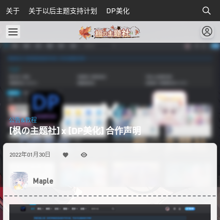
关于
关于以后主题支持计划
DP美化
公告&教程
[枫の主题社] x [DP美化] 合作声明
2022年01月30日
Maple