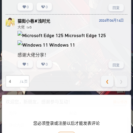
0
0
回复
2024年06月14日
猫街小巷✘浅时光
大佬
lv5
Microsoft Edge 125
Windows 11
感谢大佬分享！
1
0
回复
❮
❯
/4 页
欢迎您，新朋友，感谢参与互动！
确认修改
您必须登录或注册以后才能发表评论