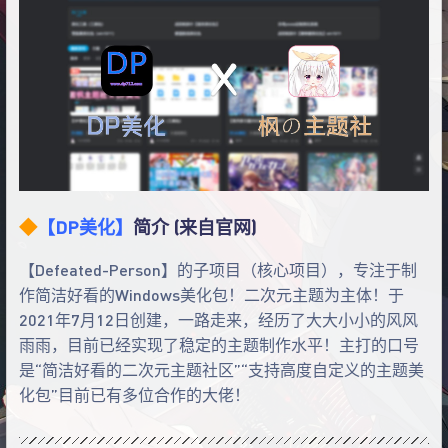
◆
【DP美化】
简介 (来自官网)
【Defeated-Person】的子项目（核心项目），专注于制
作简洁好看的Windows美化包！二次元主题为主体！于
2021年7月12日创建，一路走来，经历了大大小小的风风
雨雨，目前已经实现了稳定的主题制作水平！主打的口号
是“简洁好看的二次元主题社区”“支持高度自定义的主题美
化包”目前已有多位合作的大佬！