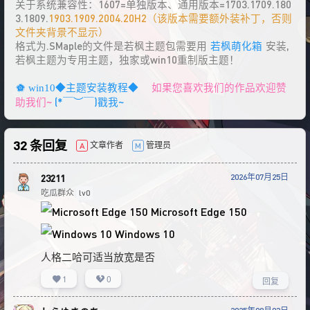
关于系统兼容性：1607=单独版本、通用版本=1703.1709.180
3.1809.
1903.1909.2004.20H2（该版本需要额外装补丁，否则
文件夹背景不显示）
格式为.SMaple的文件是若枫主题包需要用
若枫萌化箱
安装,
若枫主题为专用主题，独家或win10重制版主题！
如果您喜欢我们的作品欢迎赞
win10◆主题安装教程◆
助我们~
(*￣︶￣)戳我~
32 条回复
文章作者
管理员
A
M
2026年07月25日
23211
吃瓜群众
lv0
Microsoft Edge 150
Windows 10
人格二哈可适当放宽是否
1
0
回复