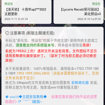
预设包
预设包
【洛天依】 十周年sp2**2022
【Lycoris Recoil/莉可丽丝】
主题更新
美化预设x3
2022-7-11 21:01:18
2022-8-10 14:37:33
注意事项 (新版主题请无视)
未标注"美化包、预设包"的属于传统主题! 使用传统主题或工
具前，
请查看支持的系统版本号
，跨多版本使用会
黑屏！
系统为1903以上的！遇到文件夹没有背景，文件图标不显示
请用若枫萌化箱安装补丁。（装补丁时当前主题必须切换至
其他）
关于系统兼容性：1607=单独版本、通用版本=1703.1709.180
3.1809.
1903.1909.2004.20H2（该版本需要额外装补丁，否则
文件夹背景不显示）
格式为.SMaple的文件是若枫主题包需要用
若枫萌化箱
安装,
若枫主题为专用主题，独家或win10重制版主题！
如果您喜欢我们的作品欢迎赞
win10◆主题安装教程◆
助我们~
(*￣︶￣)戳我~