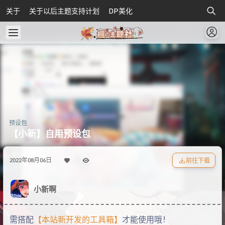
关于
关于以后主题支持计划
DP美化
预设包
【小新】自用预设包
前往下载
2022年08月06日
小新啊
需搭配
【本站新开发的工具箱】
才能使用哦！