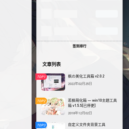
签到排行
文章列表
枫の美化工具箱 v2.0.2
TOP1
2022年02月25日
若枫萌化箱 — win10主题工具
TOP2
箱 v1.5.5[已停更]
2018年12月02日
自定义文件夹背景工具
TOP3