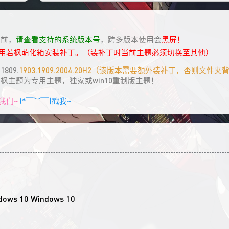
具前，
请查看支持的系统版本号
，跨多版本使用会
黑屏！
请用若枫萌化箱安装补丁。（装补丁时当前主题必须切换至其他）
809.
1903.1909.2004.20H2（该版本需要额外装补丁，否则文件
若枫主题为专用主题，独家或win10重制版主题！
我们~
(*￣︶￣)戳我~
Windows 10