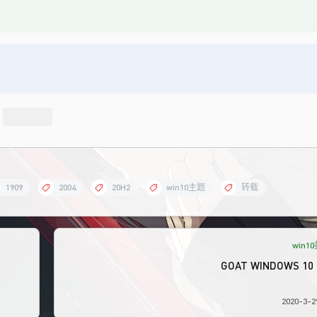
1909
2004
20H2
win10主题
转载
win1
GOAT WINDOWS 10
2020-3-29