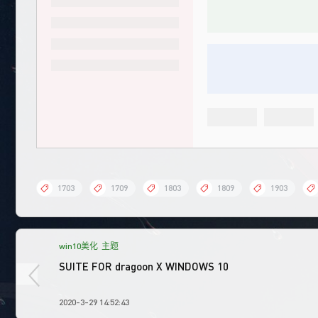
1703
1709
1803
1809
1903
win10美化
主题
SUITE FOR dragoon X WINDOWS 10
2020-3-29 14:52:43