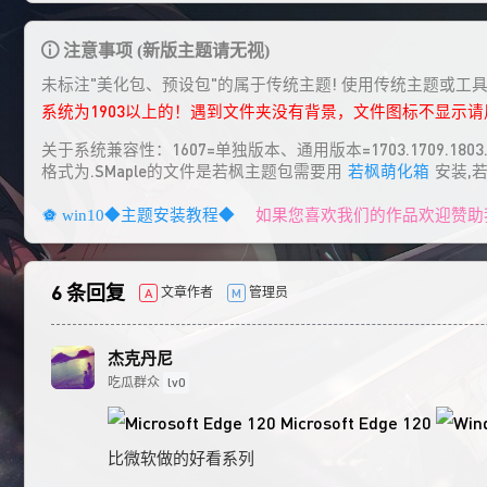
注意事项 (新版主题请无视)
未标注"美化包、预设包"的属于传统主题! 使用传统主题或工
系统为1903以上的！遇到文件夹没有背景，文件图标不显示
关于系统兼容性：1607=单独版本、通用版本=1703.1709.1803.1
格式为.SMaple的文件是若枫主题包需要用
若枫萌化箱
安装,
如果您喜欢我们的作品欢迎赞助
win10◆主题安装教程◆
6 条回复
文章作者
管理员
A
M
杰克丹尼
吃瓜群众
lv0
Microsoft Edge 120
比微软做的好看系列