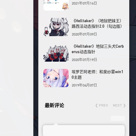
2021年07月16日
《Helltaker》（地狱把妹王）
路西法动态指针2.0（勾边版）
2020年07月09日
《Helltaker》地狱三头犬Cerb
erus动态指针
2020年07月19日
埃罗芒阿老师：和泉纱雾win1
0主题
2019年04月07日
最新评论
❮ PREV
NEXT ❯