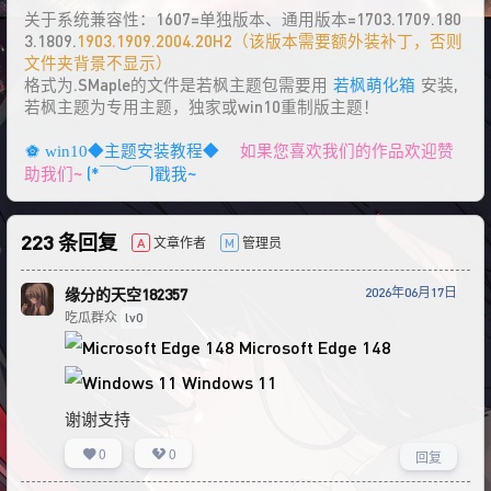
关于系统兼容性：1607=单独版本、通用版本=1703.1709.180
3.1809.
1903.1909.2004.20H2（该版本需要额外装补丁，否则
文件夹背景不显示）
格式为.SMaple的文件是若枫主题包需要用
若枫萌化箱
安装,
若枫主题为专用主题，独家或win10重制版主题！
如果您喜欢我们的作品欢迎赞
win10◆主题安装教程◆
助我们~
(*￣︶￣)戳我~
223 条回复
文章作者
管理员
A
M
2026年06月17日
缘分的天空182357
吃瓜群众
lv0
Microsoft Edge 148
Windows 11
谢谢支持
0
0
回复