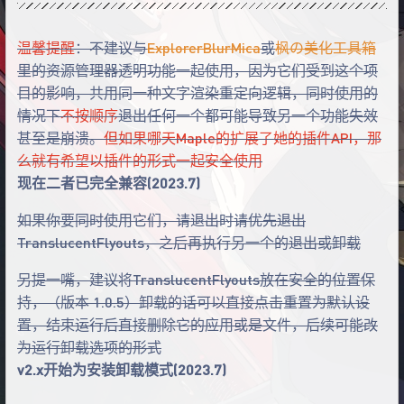
温馨提醒
：不建议与
ExplorerBlurMica
或
枫の美化工具箱
里的资源管理器透明功能一起使用，因为它们受到这个项
目的影响，共用同一种文字渲染重定向逻辑，同时使用的
情况下
不按顺序
退出任何一个都可能导致另一个功能失效
甚至是崩溃。
但如果哪天Maple的扩展了她的插件API，那
么就有希望以插件的形式一起安全使用
现在二者已完全兼容(2023.7)
如果你要同时使用它们，请退出时请优先退出
TranslucentFlyouts，之后再执行另一个的退出或卸载
另提一嘴，建议将TranslucentFlyouts放在安全的位置保
持，（版本 1.0.5）卸载的话可以直接点击重置为默认设
置，结束运行后直接删除它的应用或是文件，后续可能改
为运行卸载选项的形式
v2.x开始为安装卸载模式(2023.7)