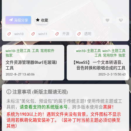
海报分享
收藏
win10
win11
开源
透明
win10-主题工具
工具
常用软件
win10-主题工具
win7-主题工具
独家
工具
常用软件
独家
文件资源管理器Blur(毛玻璃)
【MoeSS】 一个文本转语音、
工具
音色转换和歌唱合成的工具
2022-8-27 13:40:06
2023-2-3 15:50:43
注意事项 (新版主题请无视)
未标注"美化包、预设包"的属于传统主题! 使用传统主题或工
具前，
请查看支持的系统版本号
，跨多版本使用会
黑屏！
系统为1903以上的！遇到文件夹没有背景，文件图标不显示
请用若枫萌化箱安装补丁。（装补丁时当前主题必须切换至
其他）