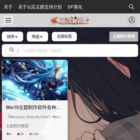
关于
关于以后主题支持计划
DP美化
排序
筛选
全部标签
主题制作教程
Win10主题制作软件各种使
用技巧说明
《Windows Style Builder》Win10
主题制作软件各种使用技巧说明 以
主题制作教程
下记录我们在做主题时所
0
28
4.6k