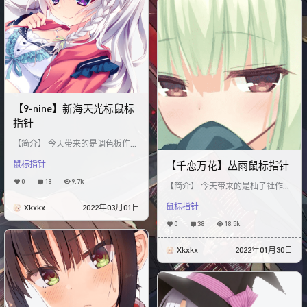
【9-nine】新海天光标鼠标
指针
【简介】 今天带来的是调色板作品
《9-nine》中的新海天鼠标指针皮
鼠标指针
【千恋万花】丛雨鼠标指针
肤！ 天天天下第一！ &nb
0
18
9.7k
【简介】 今天带来的是柚子社作品
《千恋万花》中的丛雨鼠标指针全
鼠标指针
Xkxkx
2022年03月01日
动态皮肤！ 其中包含大约15种不同
样式的丛雨全动
0
38
18.5k
Xkxkx
2022年01月30日