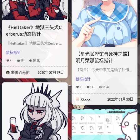
《Helltaker》地狱三头犬C
erberus动态指针
《Helltaker》地狱三头犬Cerberus
动态指针制作完成！和之前的作品
鼠标指针
是相同风格，希望大家喜欢哦！ 右
【星光咖啡馆与死神之蝶】
明月栞那鼠标指针
4
49
28.3k
【简介】 今天带来的是柚子社作品
懒懒的慕斯
2020年07月19日
《星光咖啡馆与死神之蝶》中的明
鼠标指针
月栞那鼠标指针动态皮肤！ 其中包
含大约15种不同
0
14
11.4k
Xkxkx
2022年01月30日