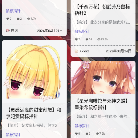
【千恋万花】朝武芳乃鼠标
鼠标指针
指针2
0
2
7.7k
【简介】 此次分享的是朝武芳乃鼠
标指针 虽然之前发过芳乃的鼠标指
白沐
2024年04月29日
鼠标指针
针 但出自不同作者两个指针各有不
同之处 大家用
2
14
25.9k
Xkxkx
2022年08月24日
【星光咖啡馆与死神之蝶】
墨染希鼠标指针
【灵感满溢的甜蜜创想】和
泉妃爱鼠标指针
【简介】 和之前一样这次带来的是
柚子社作品《星光咖啡馆与死神之
【简介】 妃爱鼠标指针，包含2种
鼠标指针
蝶》中的墨染希鼠标指针皮肤！ 其
指针模式，具体喜好看你们哈 个人
中包含大约15种
0
5
7.2k
鼠标指针
比较喜欢A类型 【预览】 A类型