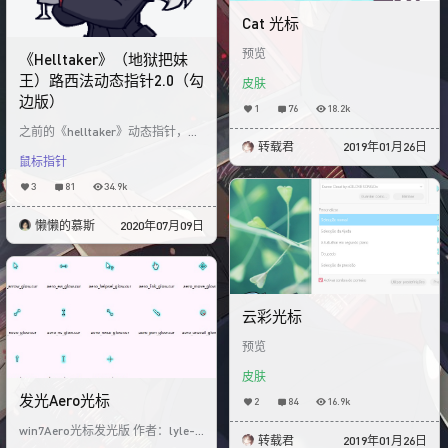
Cat 光标
预览
《Helltaker》（地狱把妹
王）路西法动态指针2.0（勾
皮肤
边版）
1
76
18.2k
之前的《helltaker》动态指针，很
转载君
2019年01月26日
多朋友反馈说在白色页面看不清
鼠标指针
楚，因此特别制作了勾边版方便大
家使用 如果
3
81
34.9k
懒懒的慕斯
2020年07月09日
云彩光标
预览
皮肤
发光Aero光标
2
84
16.9k
win7Aero光标发光版 作者：lyle-t
转载君
2019年01月26日
he-hobo