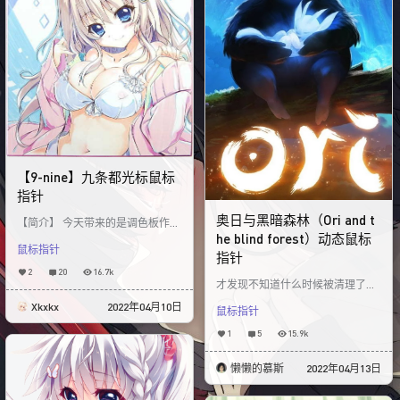
【9-nine】九条都光标鼠标
指针
奥日与黑暗森林（Ori and t
【简介】 今天带来的是调色板作品
《9-nine》中的九条都鼠标指针皮
he blind forest）动态鼠标
鼠标指针
肤！ 其中包含大约15种不同
指针
2
20
16.7k
才发现不知道什么时候被清理了，
补发，可爱的奥日与黑暗森林动态
Xkxkx
2022年04月10日
鼠标指针
鼠标指针，画师零德德授权制作，
制作by懒懒的慕斯。
1
5
15.9k
懒懒的慕斯
2022年04月13日