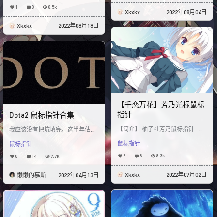
1
8
8.5k
Xkxkx
2022年08月04日
Xkxkx
2022年08月18日
【千恋万花】芳乃光标鼠标
指针
Dota2 鼠标指针合集
【简介】 柚子社芳乃鼠标指针 其
我应该没有把坑填完，这半年估计
中包含大约15种不同样式的喵都cg
都没什么动力了，除非Ti11 Ame夺
鼠标指针
鼠标指针
图 感兴趣的欢迎下载 &nbs
冠我会考虑一下补完吧，Maybe也
行。有啥
2
8
8.3k
0
14
9.7k
Xkxkx
2022年07月02日
懒懒的慕斯
2022年04月13日