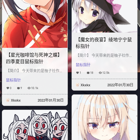
【魔女的夜宴】绫地宁宁鼠
标指针
【星光咖啡馆与死神之蝶】
【简介】 今天带来的是柚子社作品
《魔女的夜宴》中的绫地宁宁鼠标
四季夏目鼠标指针
鼠标指针
指针动态皮肤！ 其中包含大约15种
不同样式的宁宁
【简介】 今天带来的是柚子社作品
1
18
12.5k
《星光咖啡馆与死神之蝶》中的四
鼠标指针
季夏目鼠标指针动态皮肤！ 其中包
Xkxkx
2022年01月30日
含大约15种不同
0
9
10.1k
Xkxkx
2022年01月30日