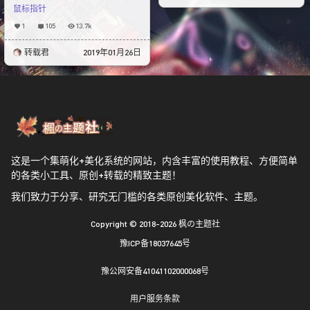
鼠标指针
1
105
13.7k
转载君
2019年01月26日
这是一个集萌化+美化系统的网站，内含丰富的使用教程、方便简单
的各类小工具、原创+转载的精致主题！
我们致力于分享、研究无门槛的各类原创美化软件、主题。
Copyright © 2018-2026
枫の主题社
豫ICP备18037645号
豫公网安备41041102000068号
用户服务条款