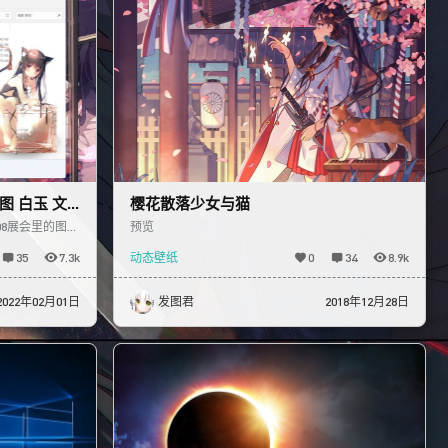
 展会图 白玉 文
樱花散落少女与猫
n 08展会里的图片
预览
背景
35
7.3k
动态壁纸
0
34
8.9k
2022年02月01日
发图君
2018年12月28日