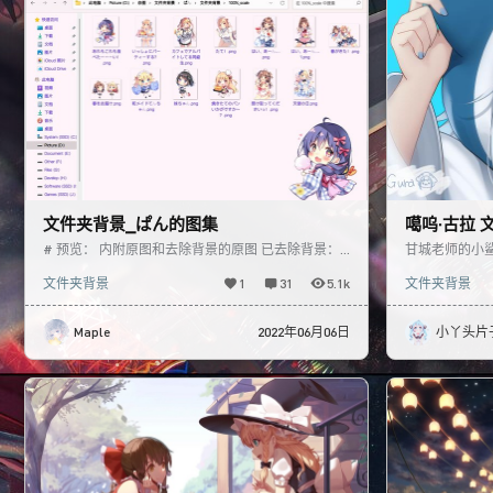
文件夹背景_ぱん的图集
噶呜·古拉 
# 预览： 内附原图和去除背景的原图 已去除背景：
甘城老师的小
文件夹背景已预先缩放了 请按照自己的屏幕缩放比选
文件夹背景
1
31
5.1k
文件夹背景
择合适的尺
Maple
2022年06月06日
小丫头片