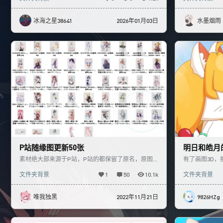
冰海之星38641
2026年01月03日
水墨烟雨
P站随缘图更新50张
明日和皓月
素材绝大部来源于P站，P站的都保留了原名，原图
有了画图3D，
就上P站看下吧，浏览一下，支持一下原作者。 纯眼
时代美羊羊）
文件夹背景
1
50
10.1k
文件夹背景
缘，审美一样的拿
图也不容易。 
唯我独黑
2022年11月21日
9826HZg