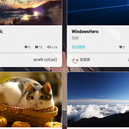
火
WindowsHero
视频
0
72
6.1k
动态壁纸
0
2018年12月28日
发图君