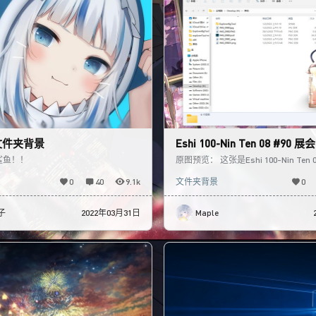
文件夹背景
Eshi 100-Nin Ten 08 #90
件夹背景
鲨鱼！！
原图预览： 这张是Eshi 100-Nin Te
白玉老师的作品 我把它做成了文件夹
0
40
9.1k
文件夹背景
0
子
2022年03月31日
Maple