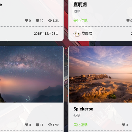
e
嘉明湖
预览
0
10
1.3k
美化壁纸
0
2018年12月28日
发图君
Spiekeroo
预览
0
11
1.9k
美化壁纸
0