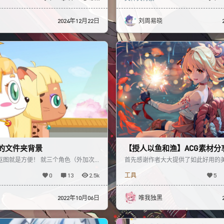
2024年12月22日
刘周易晓
的文件夹背景
【授人以鱼和渔】ACG素材分
图工具
抠图就是方便！ 就三个角色（外加次
首先感谢作者大大提供了如此好用的
各一张图，喜灰里想找一张完整的全身
大佬！ 鱼 本人一边使用这个美化工
0
13
2.5k
工具
5
分
收集本人喜欢的
2022年10月06日
唯我独黑