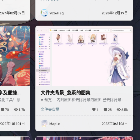
2024年02月09日
9826HZg
2023年12月19日
享及便捷抠
文件夹背景_悠萩的图集
美化工具！感谢
# 预览： 内附原图和去除背景的原图 已去除背景：
具箱，一边在P站
文件夹背景已预先缩放了 请按照自己的屏幕缩放比选
70
9.7k
文件夹背景
1
28
6.5k
择合适的尺
2022年10月01日
Maple
2022年06月06日