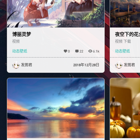
博丽灵梦
夜空下的花
视频
视频 下载
动态壁纸
0
22
6.1k
动态壁纸
发图君
2018年12月28日
发图君