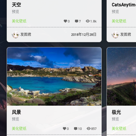
天空
CatsAnytim
预览
预览
美化壁纸
0
7
1.8k
美化壁纸
发图君
2018年12月28日
发图君
风景
极光
预览
预览
美化壁纸
0
10
857
美化壁纸