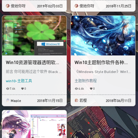
傻她你呀
2019年02月03日
傻她你呀
2018年11月25日
Win10资源管理器透明软件
Win10主题制作软件各种使
Black Aero Glass & Black
用技巧说明
前言 你可能用过这个软件 Black Gl
《Windows Style Builder》Win10
Glass Enhanced
ass Enhanced，但是呢，如果没
主题制作软件各种使用技巧说明 以
win10-主题工具
主题制作教程
有AeroGlass的配合，
下记录我们在做主题时所
7.6k
0
4.6k
0
Maple
2018年11月15日
若樱
2018年06月11日