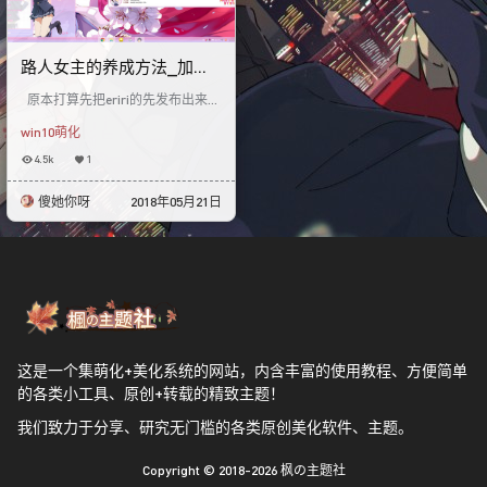
路人女主的养成方法_加藤
惠Win10主题
原本打算先把eriri的先发布出来，
但是吧，还是有点不太满意于是没
win10萌化
有发布，这次为大家带来的是圣人
4.5k
1
傻她你呀
2018年05月21日
这是一个集萌化+美化系统的网站，内含丰富的使用教程、方便简单
的各类小工具、原创+转载的精致主题！
我们致力于分享、研究无门槛的各类原创美化软件、主题。
Copyright © 2018-2026
枫の主题社