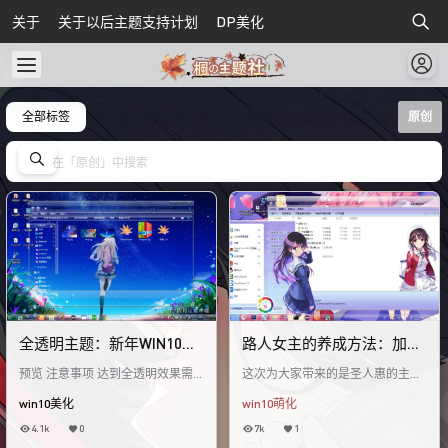
关于
关于以后主题支持计划
DP美化
全部标签
原创
全透明主题：新年WIN10主
路人女主的养成方法：加藤
题
惠
预览 注意事项 达到全透明效果需
这次为大家带来的是圣人惠的主
要搭配软件BlackContextmenu使
题，好久没有做主题了，希望大家
win10美化
win10萌化
用 使用萌化箱也可以,方法点击下
能够多多支持我的作品！
面
4.1k
0
7k
1