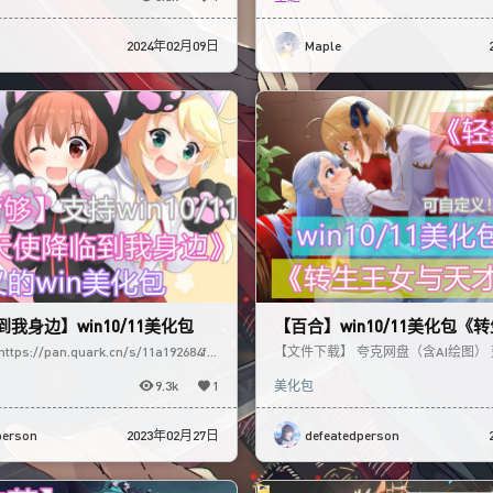
2024年02月09日
Maple
我身边】win10/11美化包
【百合】win10/11美化包《
才千金的魔法革命》
s://pan.quark.cn/s/11a192684fb
【文件下载】 夸克网盘（含AI绘图） 
/
绘图）补充图片（ai绘图） 【教程/工具
9.3k
1
美化包
person
2023年02月27日
defeatedperson