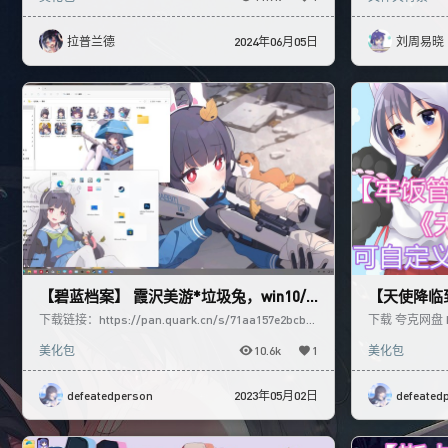
拉普兰德
2024年06月05日
刘周易晓
【碧蓝档案】 霞沢美游*垃圾兔，win10/1
【天使降临到
1美化包
下载链接：https://pan.quark.cn/s/71aa157e2bcb
下载 夸克网盘 http
工具链接：https://w
1 蓝奏云 https:
美化包
10.6k
1
美化包
defeatedperson
2023年05月02日
defeated