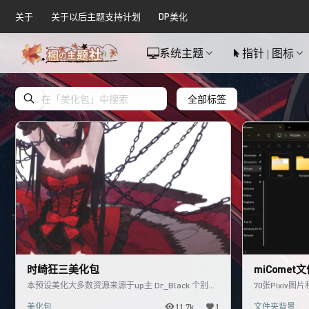
关于
关于以后主题支持计划
DP美化
系统主题
指针 | 图标
全部标签
时崎狂三美化包
miCome
本预设美化大多数资源来源于up主 Dr_Black 个别资
70张Pixiv
源来源于网络收集，如有侵权请联系我删除 我个人只
美化包
11.7k
1
文件夹背景
做了