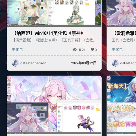
【纳西妲】win10/11美化包《原神》
【爱莉希雅】
10/11
【演示视频】（戳此处查看） 【工具下载】（含教
工具（含教程）
程）（戳此处）
全套舰桥语音
美化包
15.2k
0
美化包
defeatedperson
2022年08月17日
defeated