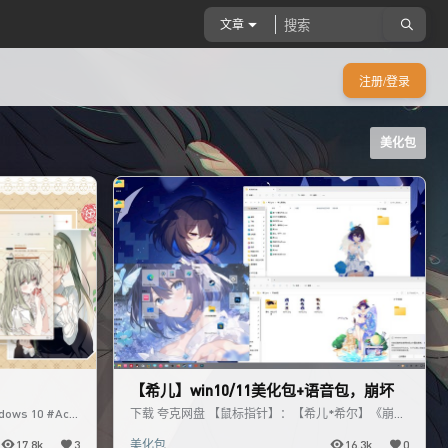
文章
注册/登录
美化包
【希儿】win10/11美化包+语音包，崩坏
ows 10 #Acry
下载 夸克网盘 【鼠标指针】：【希儿*希尔】《崩
坏》鼠标指针（已授权）|DP次元美化 (dp712.com)
17.8k
3
美化包
16.3k
0