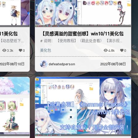
11美化包
【灵感满溢的甜蜜创想】win10/11美化包
【动态壁纸下
# 说明： 【使用教程】（戳此处查看） 【演示视
戳此处】
频】（戳此处查看） # 预览：
3.3k
0
美化包
4.8k
0
2022年08月10日
defeatedperson
2022年08月08日