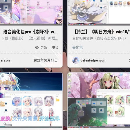
语音美化包pro《崩坏3》win
【铃兰】《明日方舟》win10/
下载（戳此处） 【演示视频】 新增
其他相关文件（直接点击文字即可） 
包，以及多个素材，美化预设等等
载】 【美化工具下载】 【演示视频
17.5k
4
美化包
person
2022年08月14日
defeatedperson