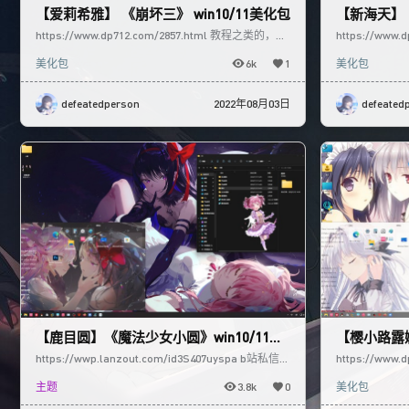
【爱莉希雅】 《崩坏三》 win10/11美化包
【新海天】《9
https://www.dp712.com/2857.html 教程之类的，下
https://www.d
载页面都有哈！ 按需使用即可
美化包
6k
1
美化包
defeatedperson
2022年08月03日
defeated
【鹿目圆】《魔法少女小圆》win10/11主
【樱小路露娜
题
女的礼仪》
https://wwp.lanzout.com/id3S407uyspa b站私信回
https://www
复【教程】即可获取安装教程
教程链接，如
主题
3.8k
0
美化包