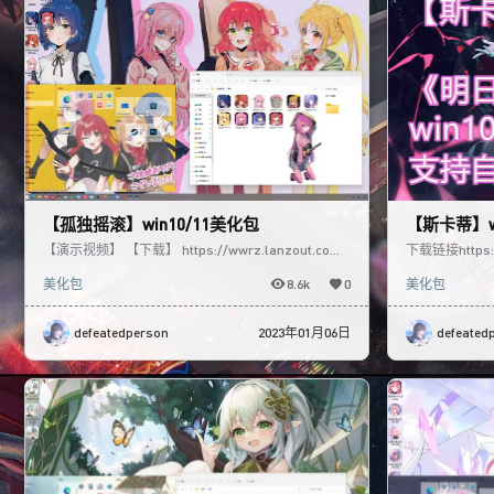
【孤独摇滚】win10/11美化包
【斯卡蒂】w
【演示视频】 【下载】 https://wwrz.lanzout.com/i
下载链接https://
nXdJ0jtp8ob 动态壁纸/
使用教程/工具ht
美化包
8.6k
0
美化包
defeatedperson
2023年01月06日
defeated