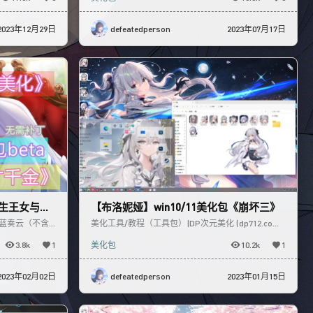
2023年12月29日
defeatedperson
2023年07月17日
转生王女与天
【布洛妮娅】win10/11美化包《崩坏三》
蓝奏云（不含ai
美化工具/教程（工具包）|DP次元美化 (dp712.com)
下载】 http
【布洛妮娅】次生银翼，鼠标指针【崩坏】|DP次
3.8k
1
美化包
10.2k
1
2023年02月02日
defeatedperson
2023年01月15日