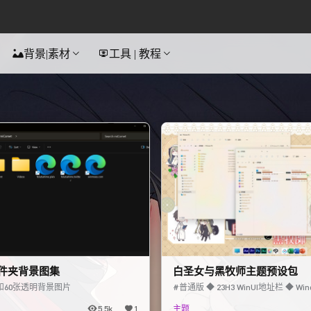
背景|素材
工具 | 教程
t文件夹背景图集
白圣女与黑牧师主题预设包
图片和60张透明背景图片
#普通版 ◆ 23H3 WinUI地址栏 ◆ Wind
lic透明版 ◆ 23H3 Wi
5.5k
1
主题