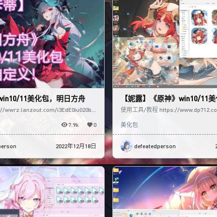
in10/11美化包，明日方舟
【妮露】《原神》win10/11
wwrz.lanzout.com/i3EdE0iu020b
使用工具/教程 https://www.dp712.co
tps:
示视频 https://www
7.9k
0
美化包
person
2022年12月18日
defeatedperson