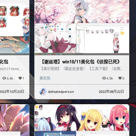
美化包
【谢丝塔】win10/11美化包《侦探已死》
m/117.html 演
【演示视频】（戳此处查看） 【工具下载】（含教
程）（戳此处）
6.6k
1
美化包
6.5k
0
2022年10月23日
defeatedperson
2022年08月22日