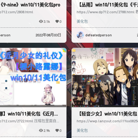
-nine》win10/11美化包pro
【丛雨】win10/11美化包《
p712.com/2808.html
https://www.dp712.com/2788.h
按需美化即可
3.1k
0
美化包
person
2022年08月03日
defeatedperson
】win10/11美化包《近月少
【轻音少女】win10/11美化包
.dp712.com/2722.html 压缩包里面自带
https://wwp.lanzout.com/i1Yox0
果不会，请自行查看
懂，b站私信回复【教程】两个
2.9k
0
美化包