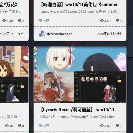
千恋*万花》
【鸣濑白羽】win10/11美化包《summer p
ockets》
tml 教程在里面有，
https://www.dp712.com/2742.html 文件夹（压缩
包）里面有教程链接，按需美化即可
5.6k
2
美化包
3.6k
0
2022年07月31日
defeatedperson
2022年07月27日
【Lycoris Recoil/莉可丽丝】 win10/11美
化包
825qda 如果看不
下载链接如下 https://www.dp712.com/2612.html 教
程在文件夹当中，这里就不提供链
4k
0
美化包
3.8k
0