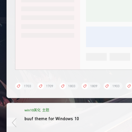
1703
1709
1803
1809
1903
win10美化
主题
buuf theme for Windows 10