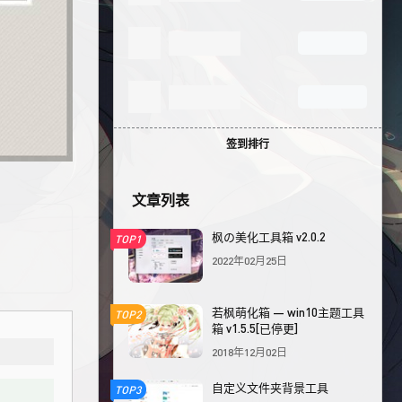
签到排行
文章列表
枫の美化工具箱 v2.0.2
TOP1
2022年02月25日
若枫萌化箱 — win10主题工具
TOP2
箱 v1.5.5[已停更]
2018年12月02日
自定义文件夹背景工具
TOP3