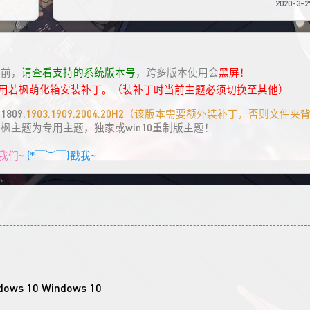
2020-3-29
具前，
请查看支持的系统版本号
，跨多版本使用会
黑屏！
请用若枫萌化箱安装补丁。（装补丁时当前主题必须切换至其他）
809.
1903.1909.2004.20H2（该版本需要额外装补丁，否则文件
若枫主题为专用主题，独家或win10重制版主题！
我们~
(*￣︶￣)戳我~
Windows 10