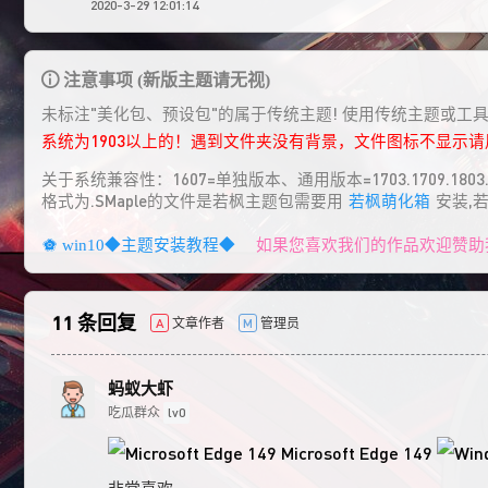
2020-3-29 12:01:14
注意事项 (新版主题请无视)
未标注"美化包、预设包"的属于传统主题! 使用传统主题或工
系统为1903以上的！遇到文件夹没有背景，文件图标不显示
关于系统兼容性：1607=单独版本、通用版本=1703.1709.1803.1
格式为.SMaple的文件是若枫主题包需要用
若枫萌化箱
安装,
如果您喜欢我们的作品欢迎赞助
win10◆主题安装教程◆
11 条回复
文章作者
管理员
A
M
蚂蚁大虾
吃瓜群众
lv0
Microsoft Edge 149