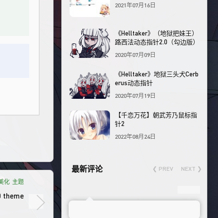
2021年07月16日
《Helltaker》（地狱把妹王）
路西法动态指针2.0（勾边版）
2020年07月09日
《Helltaker》地狱三头犬Cerb
erus动态指针
2020年07月19日
【千恋万花】朝武芳乃鼠标指
针2
2022年08月24日
最新评论
❮ PREV
NEXT ❯
0美化
主题
 theme