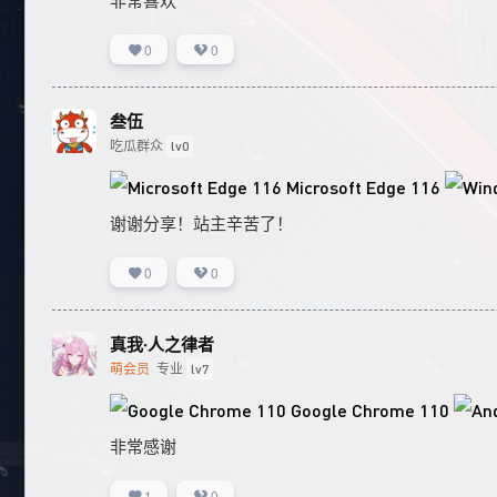
非常喜欢
0
0
叁伍
吃瓜群众
lv0
Microsoft Edge 116
谢谢分享！站主辛苦了！
0
0
真我·人之律者
萌会员
专业
lv7
Google Chrome 110
非常感谢
1
0