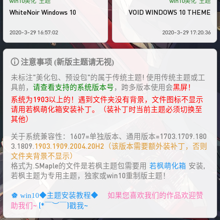
win10美化
主题
win10美化
主题
WhiteNoir Windows 10
VOID WINDOWS 10 THEME
2020-3-29 16:57:02
2020-3-29 17:20:36
注意事项 (新版主题请无视)
未标注"美化包、预设包"的属于传统主题! 使用传统主题或工
具前，
请查看支持的系统版本号
，跨多版本使用会
黑屏！
系统为1903以上的！遇到文件夹没有背景，文件图标不显示
请用若枫萌化箱安装补丁。（装补丁时当前主题必须切换至
其他）
关于系统兼容性：1607=单独版本、通用版本=1703.1709.180
3.1809.
1903.1909.2004.20H2（该版本需要额外装补丁，否则
文件夹背景不显示）
格式为.SMaple的文件是若枫主题包需要用
若枫萌化箱
安装,
若枫主题为专用主题，独家或win10重制版主题！
如果您喜欢我们的作品欢迎赞
win10◆主题安装教程◆
助我们~
(*￣︶￣)戳我~