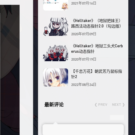
2021年07月16日
《Helltaker》（地狱把妹王）
路西法动态指针2.0（勾边版）
2020年07月09日
《Helltaker》地狱三头犬Cerb
erus动态指针
2020年07月19日
【千恋万花】朝武芳乃鼠标指
针2
2022年08月24日
最新评论
❮ PREV
NEXT ❯