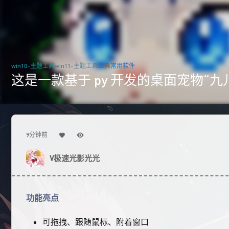
win10-主题工具
win11-主题工具
工具
常用软件
这是一款基于 py 开发的桌面宠物
9分钟前
V极速光影光光
功能亮点
可拖拽、跟随鼠标、附着窗口