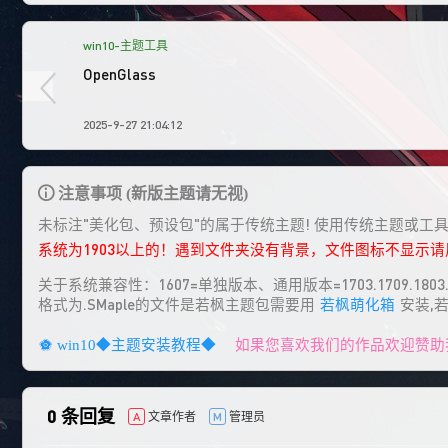
win10-主题工具
OpenGlass
2025-9-27 21:04:12
注意事项 (新版主题请无视)
未标注"美化包、预设包"的属于传统主题! 使用传统主题或工
系统为1903以上的！遇到文件夹没有背景，文件图标不显示
关于系统兼容性：1607=单独版本、通用版本=1703.1709.1803.1
格式为.SMaple的文件是若枫主题包需要用
若枫萌化箱
安装,
如果您喜欢我们的作品欢迎赞助
win10◆主题安装教程◆
0 条回复
文章作者
管理员
A
M