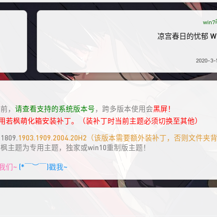
win
凉宫春日的忧郁 Wi
2020-3-5
具前，
请查看支持的系统版本号
，跨多版本使用会
黑屏！
请用若枫萌化箱安装补丁。（装补丁时当前主题必须切换至其他）
809.
1903.1909.2004.20H2（该版本需要额外装补丁，否则文件
若枫主题为专用主题，独家或win10重制版主题！
我们~
(*￣︶￣)戳我~