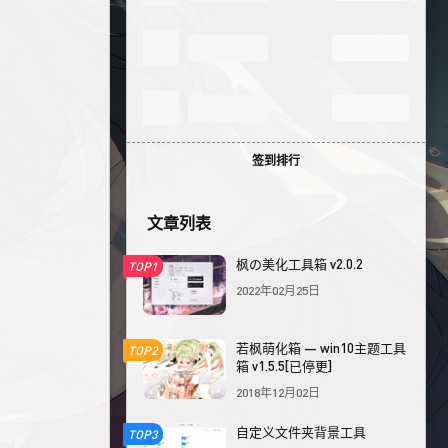
签到排行
文章列表
枫の美化工具箱 v2.0.2
TOP1
2022年02月25日
若枫萌化箱 — win10主题工具
TOP2
箱 v1.5.5[已停更]
2018年12月02日
自定义文件夹背景工具
TOP3