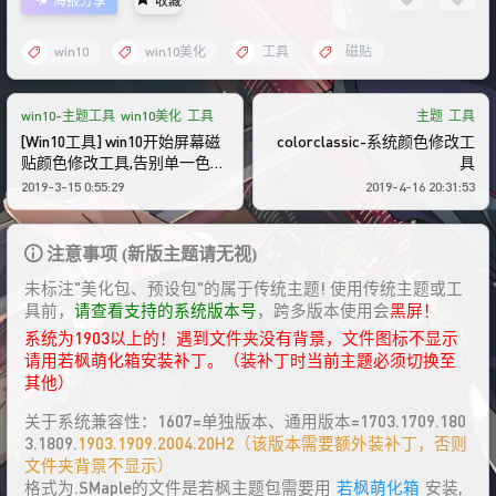
win10
win10美化
工具
磁贴
win10-主题工具
win10美化
工具
主题
工具
[Win10工具] win10开始屏幕磁
colorclassic-系统颜色修改工
贴颜色修改工具,告别单一色调
具
回归win8多彩
2019-3-15 0:55:29
2019-4-16 20:31:53
注意事项 (新版主题请无视)
未标注"美化包、预设包"的属于传统主题! 使用传统主题或工
具前，
请查看支持的系统版本号
，跨多版本使用会
黑屏！
系统为1903以上的！遇到文件夹没有背景，文件图标不显示
请用若枫萌化箱安装补丁。（装补丁时当前主题必须切换至
其他）
关于系统兼容性：1607=单独版本、通用版本=1703.1709.180
3.1809.
1903.1909.2004.20H2（该版本需要额外装补丁，否则
文件夹背景不显示）
格式为.SMaple的文件是若枫主题包需要用
若枫萌化箱
安装,