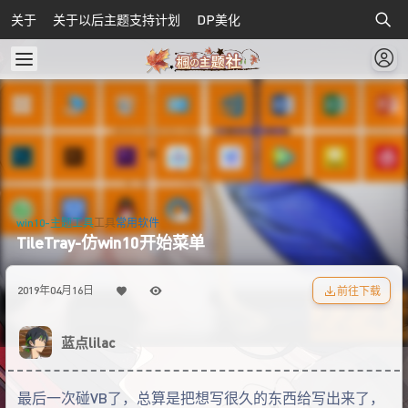
关于
关于以后主题支持计划
DP美化
win10-主题工具
工具
常用软件
TileTray-仿win10开始菜单
前往下载
2019年04月16日
蓝点lilac
最后一次碰VB了，总算是把想写很久的东西给写出来了，