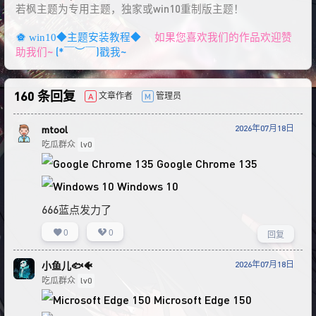
若枫主题为专用主题，独家或win10重制版主题！
如果您喜欢我们的作品欢迎赞
win10◆主题安装教程◆
助我们~
(*￣︶￣)戳我~
160 条回复
文章作者
管理员
A
M
2026年07月18日
mtool
吃瓜群众
lv0
Google Chrome 135
Windows 10
666蓝点发力了
0
0
回复
2026年07月18日
小鱼儿🐟🐠
吃瓜群众
lv0
Microsoft Edge 150