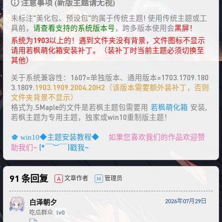
注意事项 (新版主题请无视)
未标注"美化包、预设包"的属于传统主题! 使用传统主题或工
具前，
请查看支持的系统版本号
，跨多版本使用会
黑屏！
系统为1903以上的！遇到文件夹没有背景，文件图标不显示
请用若枫萌化箱安装补丁。（装补丁时当前主题必须切换至
其他）
关于系统兼容性：1607=单独版本、通用版本=1703.1709.180
3.1809.
1903.1909.2004.20H2（该版本需要额外装补丁，否则
文件夹背景不显示）
格式为.SMaple的文件是若枫主题包需要用
若枫萌化箱
安装,
若枫主题为专用主题，独家或win10重制版主题！
如果您喜欢我们的作品欢迎赞
win10◆主题安装教程◆
助我们~
(*￣︶￣)戳我~
91 条回复
文章作者
管理员
A
M
2026年07月29日
白泽朝夕
吃瓜群众
lv0