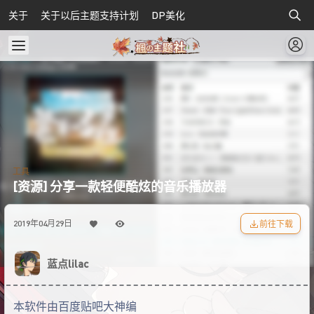
关于
关于以后主题支持计划
DP美化
工具
[资源] 分享一款轻便酷炫的音乐播放器
前往下载
2019年04月29日
蓝点lilac
本软件由百度贴吧大神编