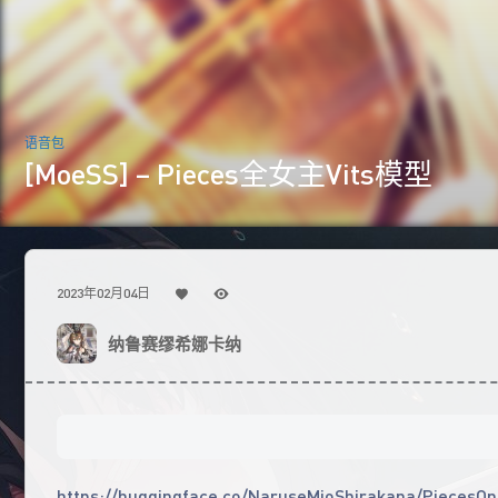
语音包
[MoeSS] – Pieces全女主Vits模型
2023年02月04日
纳鲁赛缪希娜卡纳
https://huggingface.co/NaruseMioShirakana/PiecesO