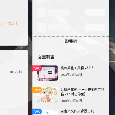
夹背景不显示）
签到排行
文章列表
枫の美化工具箱 v2.0.2
TOP1
10小时前
2022年02月25日
若枫萌化箱 — win10主题工具
TOP2
箱 v1.5.5[已停更]
2018年12月02日
自定义文件夹背景工具
TOP3