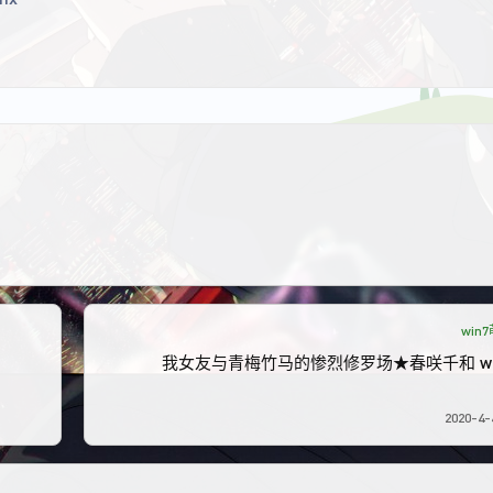
win
我女友与青梅竹马的惨烈修罗场★春咲千和 wi
2020-4-4