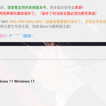
具前，
请查看支持的系统版本号
，跨多版本使用会
黑屏！
请用若枫萌化箱安装补丁。（装补丁时当前主题必须切换至其他）
809.
1903.1909.2004.20H2（该版本需要额外装补丁，否则文件
若枫主题为专用主题，独家或win10重制版主题！
我们~
(*￣︶￣)戳我~
Windows 11