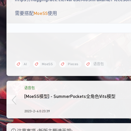
需要搭配
MoeSS
使用
AI
MoeSS
Pieces
语音包
语音包
[MoeSS模型] - SummerPockets全角色Vits模型
2023-2-4 0:23:39
注意事项 (新版主题请无视)