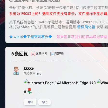
未标注"美化包、预设包"的属于传统主题! 使用传统主题或工
系统为1903以上的！遇到文件夹没有背景，文件图标不显示
关于系统兼容性：1607=单独版本、通用版本=1703.1709.1803.1
格式为.SMaple的文件是若枫主题包需要用
若枫萌化箱
安装,
如果您喜欢我们的作品欢迎赞助
win10◆主题安装教程◆
8 条回复
文章作者
管理员
A
M
kkkke
吃瓜群众
lv0
Microsoft Edge 143
#
0
0