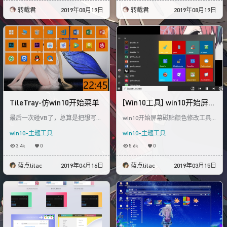
转载君
2019年08月19日
转载君
2019年08月19日
TileTray-仿win10开始菜单
[Win10工具] win10开始屏幕
磁贴颜色修改工具,告别单一
最后一次碰VB了，总算是把想写很
win10开始屏幕磁贴颜色修改工具
色调回归win8多彩
久的东西给写出来了，花了两个星
告别单一颜色回归win8多彩风格 昨
win10-主题工具
win10-主题工具
期构思和制作，共1480行代码仿wi
天熬到3点写出个雏形，今天完
n10开始菜
善。作为一个
3.4k
0
5.6k
0
蓝点lilac
2019年04月16日
蓝点lilac
2019年03月15日