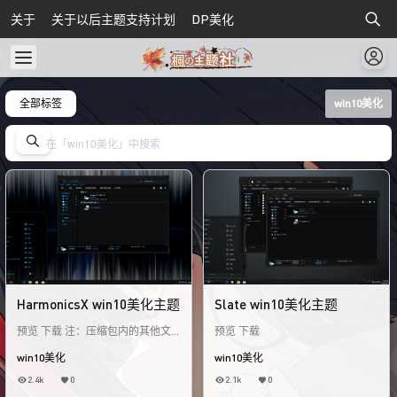
关于
关于以后主题支持计划
DP美化
全部标签
win10美化
HarmonicsX win10美化主题
Slate win10美化主题
预览 下载 注：压缩包内的其他文
预览 下载
件和图片设置是作为参考的 看个人
win10美化
win10美化
喜好 不需要直接把主题文件夹里的
文件复制到系统
2.4k
0
2.1k
0