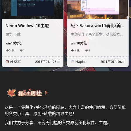
Nemo Windows10主题
轻丶Sakura win10萌化\美
化 主题
预览 下载
主题制作了两个版本，萌化版本和
美化版本 主题预览 美化版 跳跃菜
win10美化
win10美化
单-美化版 壁纸 萌化版 跳跃菜单-
萌化版 壁
3.2k
1
6.6k
0
转载君
2019年01月26日
Maple
2019年01月04日
这是一个集萌化+美化系统的网站，内含丰富的使用教程、方便简单
的各类小工具、原创+转载的精致主题！
我们致力于分享、研究无门槛的各类原创美化软件、主题。