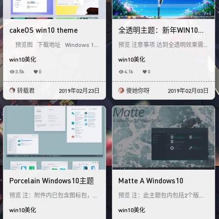
cakeOS win10 theme
全透明主题：新年WIN10主
题
预览图 下载地址 Windows 10
预览 注意事项 达到全透明效果需
theme(s
要搭配软件BlackContextmenu使
win10美化
win10美化
用 使用萌化箱也可以,方法点击下
面
3.5k
0
4.1k
0
转载君
2019年02月23日
傻她你呀
2019年02月03日
Porcelain Windows10主题
Matte A Windows10
预览 注：附件内已包含图标包，预
预览 注：此主题包内包括2个版本
览没有使用，请自行选用 下载
一个明亮一个暗色版本 主题的图标
win10美化
win10美化
已包含在附件内 请自行选用 预览
没有使用 明