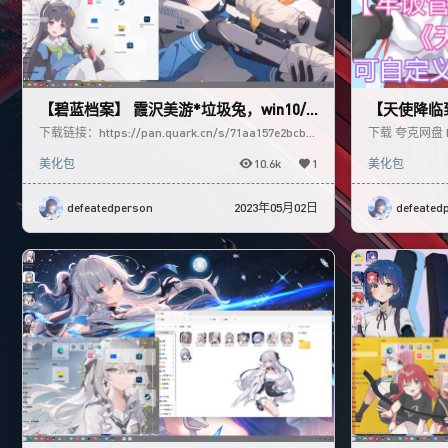
【碧蓝档案】 霞沢美游*垃圾兔，win10/1
【天使降临到
1美化包
下载链接：https://pan.quark.cn/s/71aa157e2bcb
下载 夸克网盘 http
工具链接：https://w
1 蓝奏云 https:
美化包
10.6k
1
美化包
defeatedperson
2023年05月02日
defeated