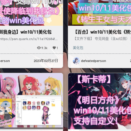
我身边】win10/11美化包
【百合】win10/11美化包《
才千金的魔法革命》
s://pan.quark.cn/s/11a192684fb
【文件下载】 夸克网盘（含AI绘图） 
/
绘图）补充图片（ai绘图） 【教程/工具
9.3k
1
美化包
person
2023年02月27日
defeatedperson