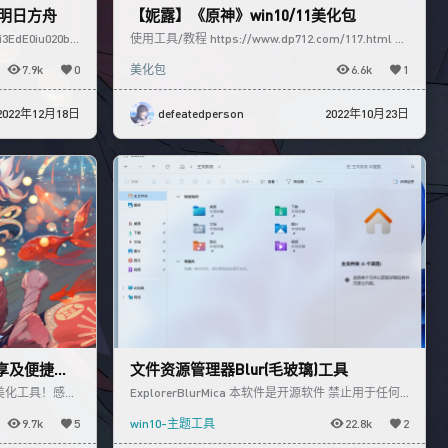
，明日方舟
【妮露】《原神》win10/11美化包
3EdE0iu020b
使用工具/教程 https://www.dp712.com/117.html 演
示视频 https://www
7.9k
0
美化包
6.6k
1
2022年12月18日
defeatedperson
2022年10月23日
享及便捷抠
文件资源管理器Blur(毛玻璃)工具
美化工具！感谢
ExplorerBlurMica 本软件是开源软件 禁止用于任何
具箱，一边在P站
商业用途 最新的请以Github页面为主! 给
9.7k
5
win10-主题工具
22.8k
2