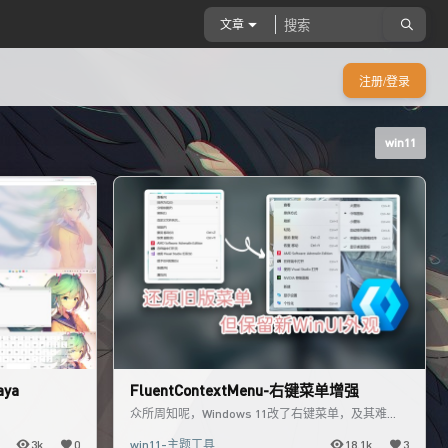
文章
注册/登录
win11
ya
FluentContextMenu-右键菜单增强
众所周知呢，Windows 11改了右键菜单，及其难
用，主要原因就是需要软件主动适配，不适配的都被
3k
0
win11-主题工具
18.1k
3
收到了二级菜