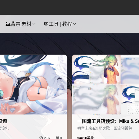
背景|素材
工具 | 教程
设包
一图流工具箱预设：Miku & Sa
预设包
初音未来&沙耶之歌一图流预设包
2.8k
0
win10美化