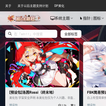
关于
关于以后主题支持计划
DP美化
系统主题
指针 | 图标
全部标签
[预设包]洛茜Rossi（终末地）
FBK简易预
美化包·宇宙安全声明 本美化包仅为个人兴趣、非盈
白上吹雪简单
利性分享 所有素材、资源、图标、界面元素等均来源
预设包
3.9k
0
预设包
于网络收集整理