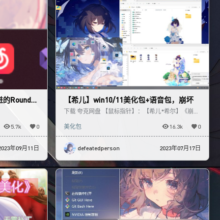
的Rounded
【希儿】win10/11美化包+语音包，崩坏
下载 夸克网盘 【鼠标指针】：【希儿*希尔】《崩
坏》鼠标指针（已授权）|DP次元美化 (dp712.com)
5.7k
0
美化包
16.3k
0
2023年09月11日
defeatedperson
2023年07月17日