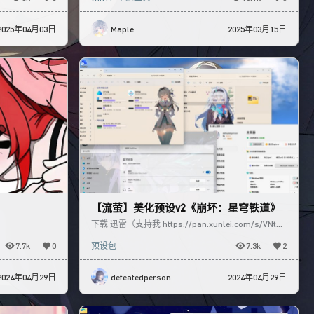
2025年04月03日
Maple
2025年03月15日
【流萤】美化预设v2《崩坏：星穹铁道》
下载 迅雷（支持我 https://pan.xunlei.com/s/VNt_F
BSZRvDsWV32Zztj
7.7k
0
预设包
7.3k
2
2024年04月29日
defeatedperson
2024年04月29日