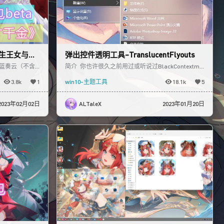
转生王女与天
弹出控件透明工具–TranslucentFlyouts
蓝奏云（不含ai
简介 你也许很久之前用过或听说过BlackContextme
下载】 http
nu 一个可以将右键菜单透明的工具，只不过很可
3.8k
1
win10-主题工具
18.1k
5
2023年02月02日
ALTaleX
2023年01月20日