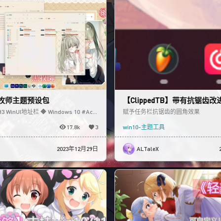
牧师主题预设包
【ClippedTB】带有抗锯齿改进
TB同类工具
 WinUI地址栏 ◆ Windows 10 #Acry
赋予任务栏抗锯齿的圆角效果
H3 Wi
17.8k
3
win10-主题工具
2023年12月29日
ALTaleX