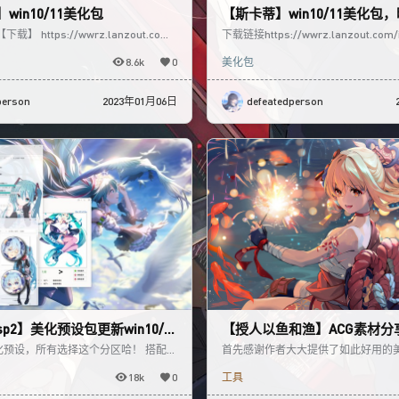
win10/11美化包
【斯卡蒂】win10/11美化包
】 https://wwrz.lanzout.com/i
下载链接https://wwrz.lanzout.com/i
 动态壁纸/
使用教程/工具https:
8.6k
0
美化包
person
2023年01月06日
defeatedperson
p2】美化预设包更新win10/1
【授人以鱼和渔】ACG素材分
图工具
预设，所有选择这个分区哈！ 搭配20
首先感谢作者大大提供了如此好用的
佳哦 【初音未来】（miku）2022主
大佬！ 鱼 本人一边使用这个美化工
18k
0
工具
收集本人喜欢的