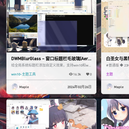
DWMBlurGlass – 窗口标题栏毛玻璃(Aero
白圣女与黑
Glass)
给全局系统标题栏添加自定义效果，支持win10和win
#普通版 ◆ 23H3
11 是AeroGlass的开源替代品 本站独家开发 b
lic透明版 ◆ 23
win10-主题工具
16.3k
0
主题
Maple
2024年02月26日
Maple