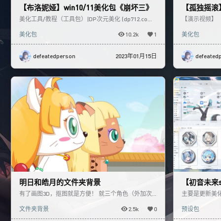
【布洛妮娅】win10/11美化包《崩坏三》
【孤独摇滚】
美化工具/教程（工具包）|DP次元美化 (dp712.com)
【演示视频】 【下载
【布洛妮娅】次生银翼，鼠标指针【崩坏】|DP次
nXdJ0jtp8ob
美化包
10.2k
1
美化包
defeatedperson
2023年01月15日
defeated
明日和皓月的文件夹背景
【初音未来s
1
有了画图3D，抠图就是方便！ 就三个角色（外加次
主要是更新美化
时代美羊羊）各一张图，喜灰里想找一张完整的全身
22完整版效果更
文件夹背景
2.5k
0
预设包
图也不容易。 分
题翻