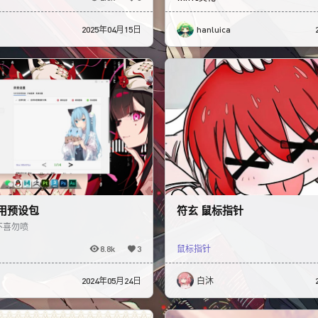
2025年04月15日
hanluica
用预设包
符玄 鼠标指针
不喜勿喷
8.8k
3
鼠标指针
2024年05月24日
白沐