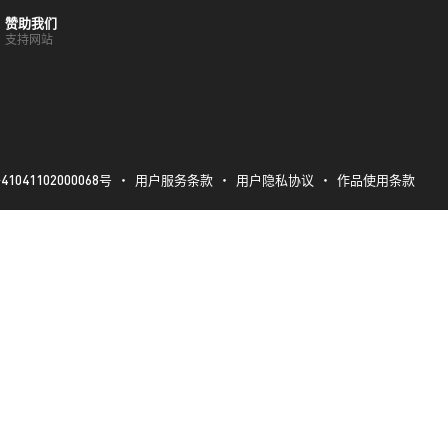
赞助我们
支持网站
041102000068号
・
用户服务条款
・
用户隐私协议
・
作品使用条款