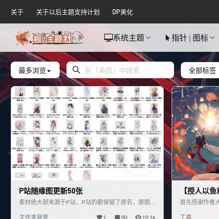
关于
关于以后主题支持计划
DP美化
系统主题
指针 | 图标
最多浏览
全部标签
P站随缘图更新50张
【授人以鱼
图工具
素材绝大部来源于P站，P站的都保留了原名，原图
首先感谢作者
就上P站看下吧，浏览一下，支持一下原作者。 纯眼
大佬！ 鱼 本
文件夹背景
1
50
10.1k
工具
缘，审美一样的拿
收集本人喜欢