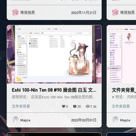
唯我独黑
2022年11月21日
唯我独黑
Eshi 100-Nin Ten 08 #90 展会图 白玉 文
文件夹背景
件夹背景
原图预览： 这张是Eshi 100-Nin Ten 08展会里的图片
# 预览： 内
白玉老师的作品 我把它做成了文件夹背景
文件夹背景已
文件夹背景
0
35
7.3k
文件夹背景
择合适的尺
Maple
2022年02月01日
Maple