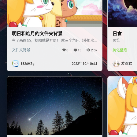
明日和皓月的文件夹背景
日食
有了画图3D，抠图就是方便！ 就三个角色（外加次
预览
时代美羊羊）各一张图，喜灰里想找一张完整的全身
文件夹背景
0
13
2.5k
美化壁纸
图也不容易。 分
9826HZg
2022年10月06日
发图君