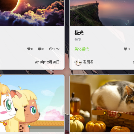
极光
预览
0
8
1.9k
美化壁纸
0
2018年12月28日
发图君