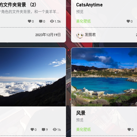
的文件夹背景 （2）
CatsAnytime
个角色的文件夹背景，和一个美羊羊
预览
0
0
1.5k
美化壁纸
0
2023年12月19日
发图君
风景
预览
0
9
1k
美化壁纸
0