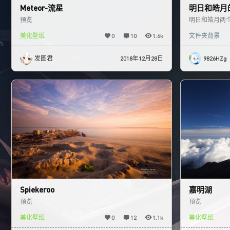
Meteor-流星
明日和皓月
预览
明日和皓月两
的。
美化壁纸
0
10
1.6k
文件夹背景
发图君
2018年12月28日
9826HZg
Spiekeroo
嘉明湖
预览
预览
美化壁纸
0
12
1.1k
美化壁纸