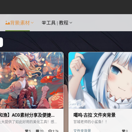
背景|素材
工具 | 教程
和渔】ACG素材分享及便捷抠
噶呜·古拉 文件夹背景
大大提供了如此好用的美化工具！感谢
甘城老师的小鲨鱼！！
人一边使用这个美化工具箱，一边在P站
5
70
9.7k
文件夹背景
0
的