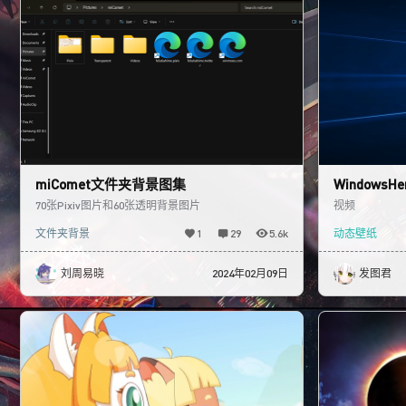
miComet文件夹背景图集
WindowsHe
70张Pixiv图片和60张透明背景图片
视频
文件夹背景
1
29
5.6k
动态壁纸
刘周易晓
2024年02月09日
发图君