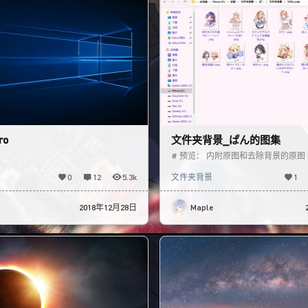
ro
文件夹背景_ぱん的图集
# 预览： 内附原图和去除背景的原图
文件夹背景已预先缩放了 请按照自己
0
12
5.3k
文件夹背景
1
择合适的尺
2018年12月28日
Maple