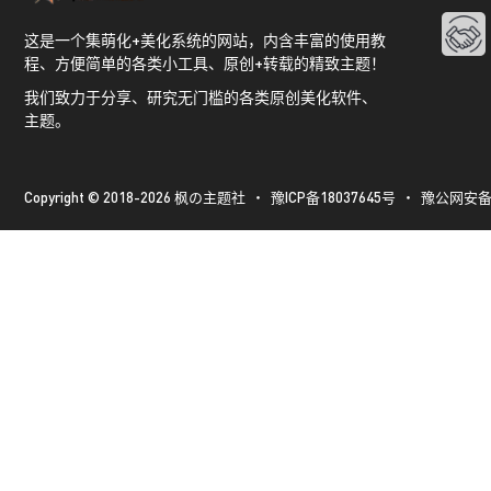
这是一个集萌化+美化系统的网站，内含丰富的使用教
程、方便简单的各类小工具、原创+转载的精致主题！
我们致力于分享、研究无门槛的各类原创美化软件、
主题。
Copyright © 2018-2026
枫の主题社
・
豫ICP备18037645号
・
豫公网安备41