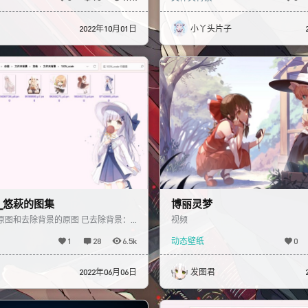
2022年10月01日
小丫头片子
_悠萩的图集
博丽灵梦
附原图和去除背景的原图 已去除背景：
视频
预先缩放了 请按照自己的屏幕缩放比选
1
28
6.5k
动态壁纸
0
2022年06月06日
发图君