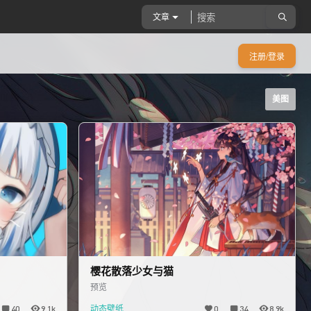
文章
注册/登录
美图
樱花散落少女与猫
预览
40
9.1k
动态壁纸
0
34
8.9k